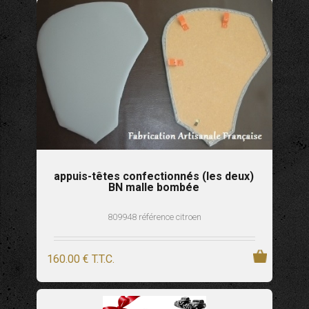
appuis-têtes confectionnés (les deux)
BN malle bombée
809948 référence citroen
160
.00
€
T.T.C.