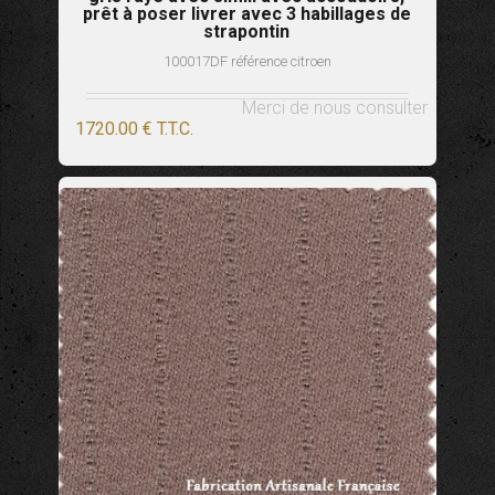
prêt à poser livrer avec 3 habillages de
strapontin
100017DF référence citroen
Merci de nous consulter
1720
.00
€
T.T.C.