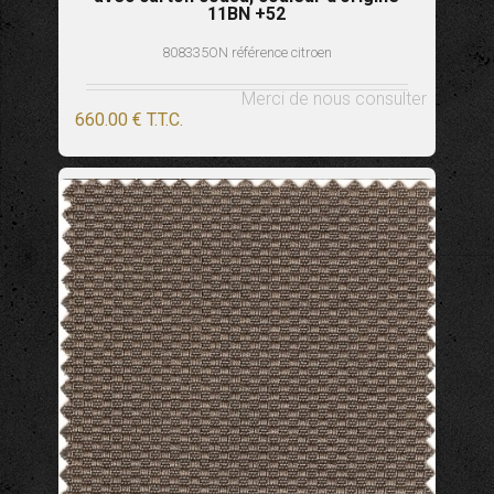
11BN +52
808335ON référence citroen
Merci de nous consulter
660
.00
€
T.T.C.