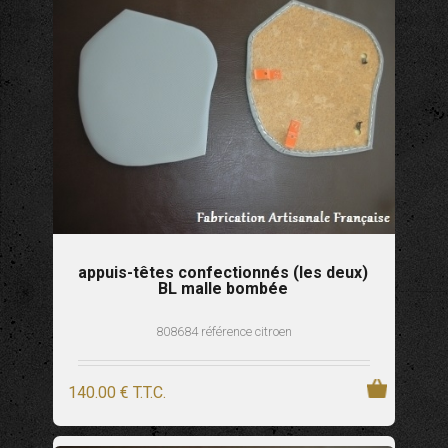
appuis-têtes confectionnés (les deux)
BL malle bombée
808684 référence citroen
140
.00
€
T.T.C.