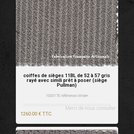
coiffes de sièges 11BL de 52 à 57 gris
rayé avec simili prêt à poser (siège
Pullman)
100017E référence citroen
Merci de nous consulter
1260
.00
€
T.T.C.