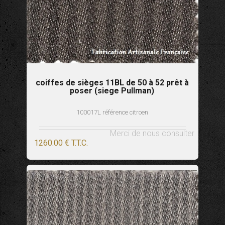
coiffes de sièges 11BL de 50 à 52 prêt à
poser (siege Pullman)
100017L référence citroen
Merci de nous consulter
1260
.00
€
T.T.C.