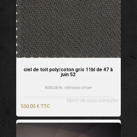
ciel de toit poly/coton gris 11bl de 47 à
juin 52
808308/8L référence citroen
Merci de nous consulter
550
.00
€
T.T.C.