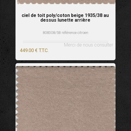
ciel de toit poly/coton beige 1935/38 au
dessus lunette arrière
808308/5B référence citroen
Merci de nous consulter
449
.00
€
T.T.C.