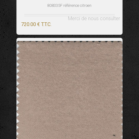
808335F référence citroen
Merci de nous consulter
720
.00
€
T.T.C.