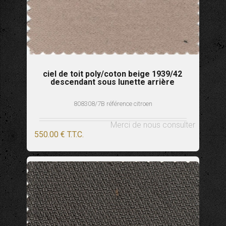
ciel de toit poly/coton beige 1939/42
descendant sous lunette arrière
808308/7B référence citroen
Merci de nous consulter
550
.00
€
T.T.C.