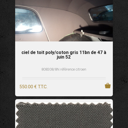
ciel de toit poly/coton gris 11bn de 47 à
juin 52
808308/8N référence citroen
550
.00
€
T.T.C.