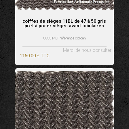
coiffes de sièges 11BL de 47 à 50 gris
prêt à poser sièges avant tubulaires
808814LT référence citroen
Merci de nous consulter
1150
.00
€
T.T.C.