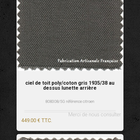
ciel de toit poly/coton gris 1935/38 au
dessus lunette arrière
808308/5G référence citroen
Merci de nous consulter
449
.00
€
T.T.C.