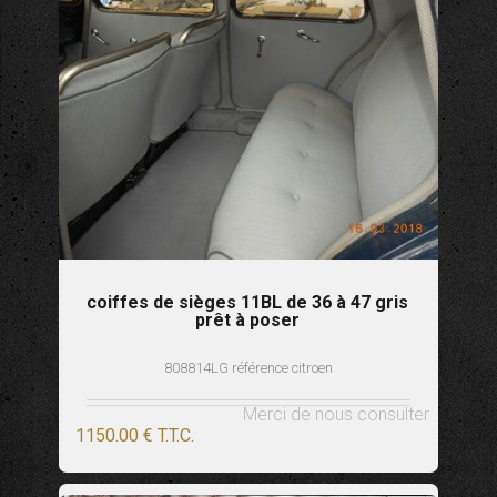
coiffes de sièges 11BL de 36 à 47 gris
prêt à poser
808814LG référence citroen
Merci de nous consulter
1150
.00
€
T.T.C.