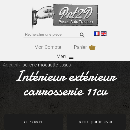
Mon Compte
Panier
Menu
Accueil
sellerie moquette tissus
Intérieur extérieur
carrosserie 11cv
aile avant
capot partie avant