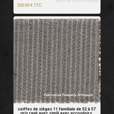
Merci de nous consulter
550
.00
€
T.T.C.
coiffes de sièges 11 familiale de 52 à 57
gris rayé avec simili avec accoudoirs,