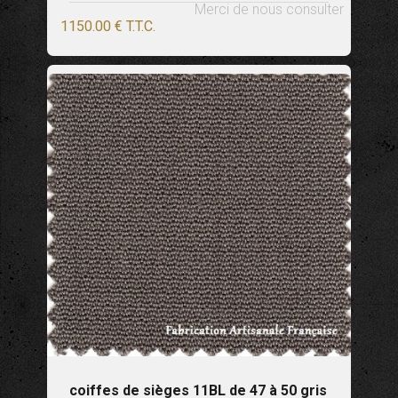
Merci de nous consulter
1150
.00
€
T.T.C.
coiffes de sièges 11BL de 47 à 50 gris