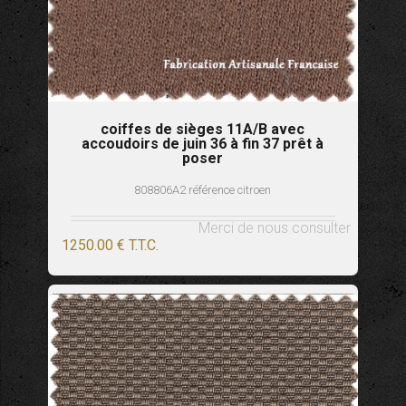
coiffes de sièges 11A/B avec
accoudoirs de juin 36 à fin 37 prêt à
poser
808806A2 référence citroen
Merci de nous consulter
1250
.00
€
T.T.C.