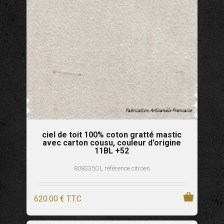
ciel de toit 100% coton gratté mastic
avec carton cousu, couleur d'origine
11BL +52
808335OL référence citroen
620
.00
€
T.T.C.