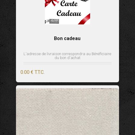
Bon cadeau
L'adresse de livraison correspondra au Bénéficiaire
du bon d'achat
0
.00
€
T.T.C.