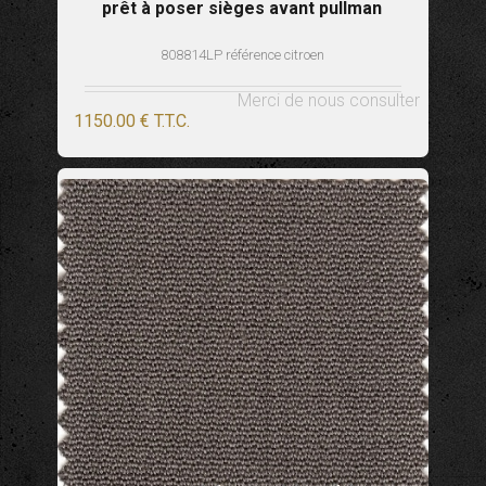
prêt à poser sièges avant pullman
808814LP référence citroen
Merci de nous consulter
1150
.00
€
T.T.C.