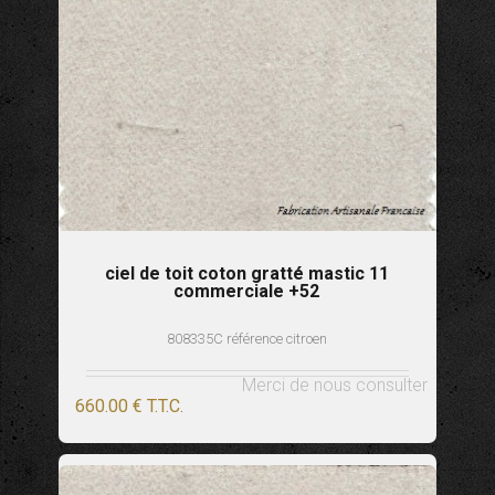
ciel de toit coton gratté mastic 11
commerciale +52
808335C référence citroen
Merci de nous consulter
660
.00
€
T.T.C.