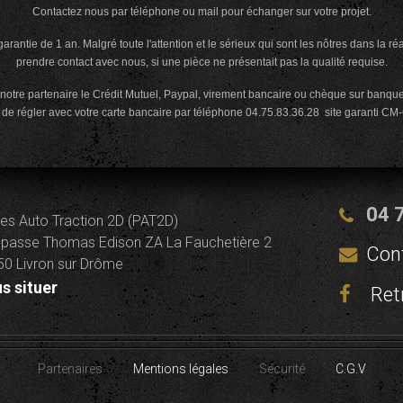
Contactez nous par téléphone ou mail pour échanger sur votre projet.
arantie de 1 an. Malgré toute l'attention et le sérieux qui sont les nôtres dans la ré
prendre contact avec nous, si une pièce ne présentait pas la qualité requise.
notre partenaire le Crédit Mutuel, Paypal, virement bancaire ou chèque sur banque f
e régler avec votre carte bancaire par téléphone 04.75.83.36.28 site garanti
CM
-
04 
es Auto Traction 2D (PAT2D)
passe Thomas Edison ZA La Fauchetière 2
Con
0 Livron sur Drôme
s situer
Ret
Partenaires
Mentions légales
Sécurité
C.G.V