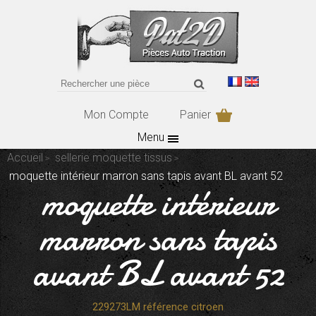
Mon Compte
Panier
Menu
Accueil
sellerie moquette tissus
moquette intérieur marron sans tapis avant BL avant 52
moquette intérieur
marron sans tapis
avant BL avant 52
229273LM référence citroen