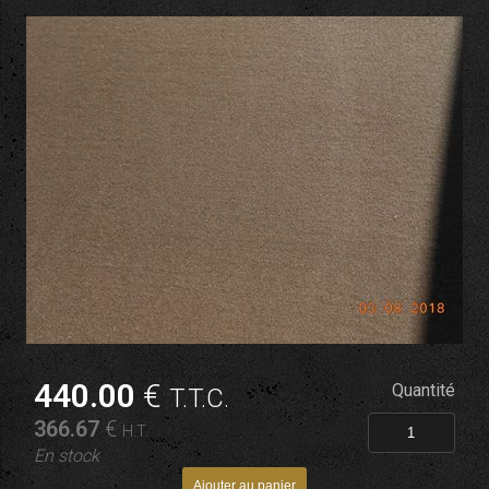
440
.00
€
Quantité
T.T.C.
366
.67
€
H.T.
En stock