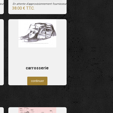
eur
En attente d'approvisionnement fournisseur
38
.00
€
T.T.C.
carrosserie