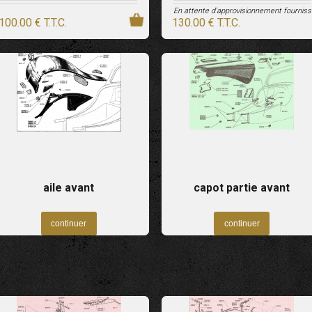
En attente d'approvisionnement fourniss
100
.00
€
T.T.C.
130
.00
€
T.T.C.
aile avant
capot partie avant