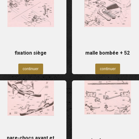
fixation siège
malle bombée + 52
pare-chocs avant et