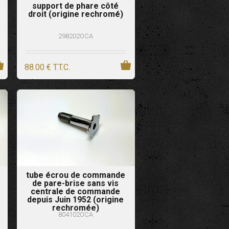
support de phare côté
droit (origine rechromé)
298202OCA
88
.00
€
T.T.C.
tube écrou de commande
de pare-brise sans vis
centrale de commande
depuis Juin 1952 (origine
rechromée)
804102OCA