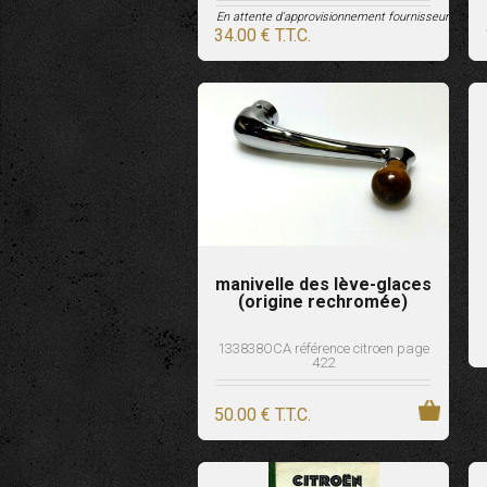
En attente d'approvisionnement fournisseur
34
.00
€
T.T.C.
manivelle des lève-glaces
(origine rechromée)
133838OCA référence citroen page
422
50
.00
€
T.T.C.