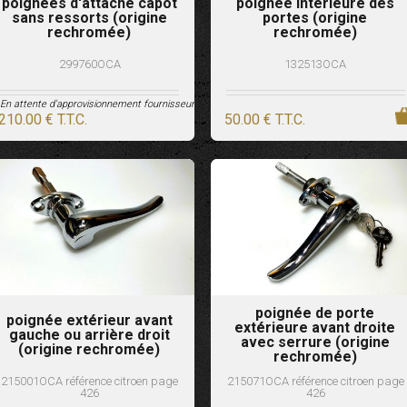
poignées d'attache capot
poignée intérieure des
sans ressorts (origine
portes (origine
rechromée)
rechromée)
299760OCA
132513OCA
En attente d'approvisionnement fournisseur
210
.00
€
T.T.C.
50
.00
€
T.T.C.
poignée de porte
poignée extérieur avant
extérieure avant droite
gauche ou arrière droit
avec serrure (origine
(origine rechromée)
rechromée)
215001OCA référence citroen page
215071OCA référence citroen page
426
426