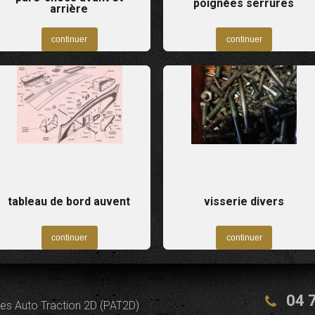
poignées serrures
arrière
tableau de bord auvent
visserie divers
04 
es Auto Traction 2D (PAT2D)