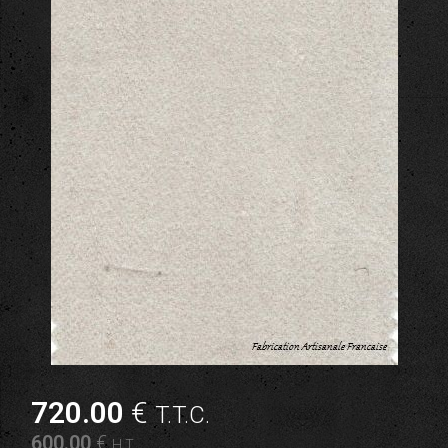
720
.00
€
T.T.C.
600
.00
€
H.T.