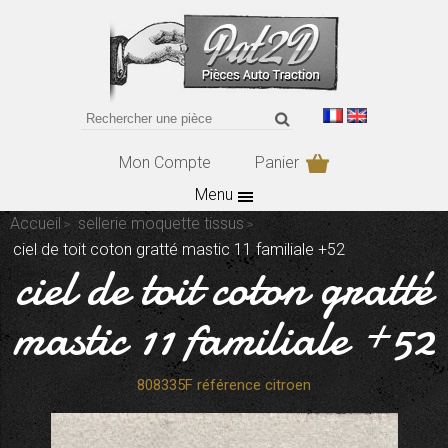
Mon Compte
Panier
Menu
Accueil
sellerie moquette tissus
ciel de toit coton gratté mastic 11 familiale +52
ciel de toit coton gratté
mastic 11 familiale +52
808335F référence citroen