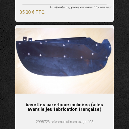
En attente d'approvisionnement fournisseur
35
.00
€
T.T.C.
bavettes pare-boue inclinées (ailes
avant le jeu fabrication française)
2998723 référence citroen page 408