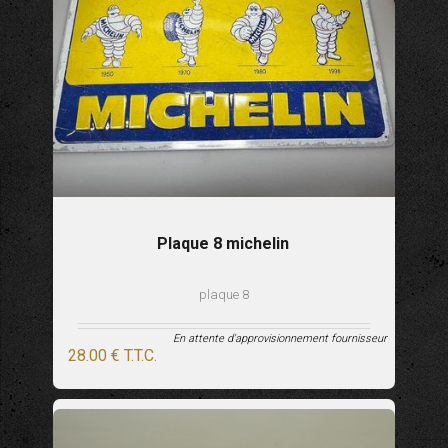
Plaque 8 michelin
plaque 8
En attente d'approvisionnement fournisseur
28
.00
€
T.T.C.