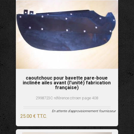
caoutchouc pour bavette pare-boue
inclinée ailes avant (l'unité) fabrication
française)
2998723C référence citroen page 408
En attente d'approvisionnement fournisseur
25
.00
€
T.T.C.