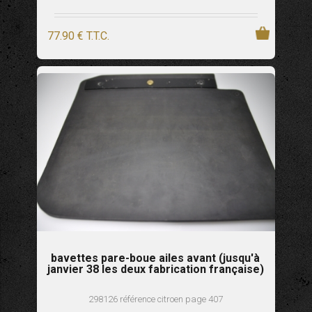
77
.90
€
T.T.C.
bavettes pare-boue ailes avant (jusqu'à
janvier 38 les deux fabrication française)
298126 référence citroen page 407