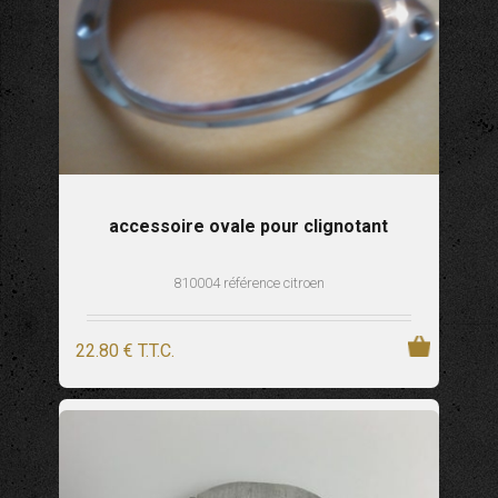
accessoire ovale pour clignotant
810004 référence citroen
22
.80
€
T.T.C.