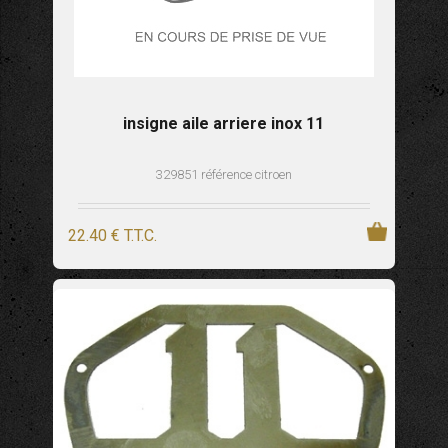
insigne aile arriere inox 11
329851 référence citroen
22
.40
€
T.T.C.