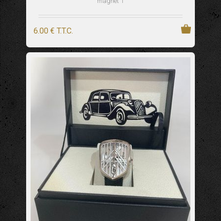
magnet 1
6
.00
€
T.T.C.