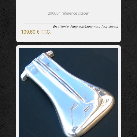
290004 référence citroen
En attente d'approvisionnement fournisseur
109
.80
€
T.T.C.