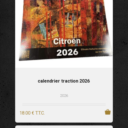
calendrier traction 2026
2026
18
.00
€
T.T.C.