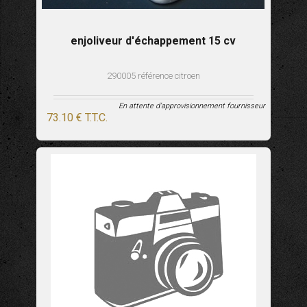
enjoliveur d'échappement 15 cv
290005 référence citroen
En attente d'approvisionnement fournisseur
73
.10
€
T.T.C.