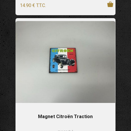
14
.90
€
T.T.C.
Magnet Citroën Traction