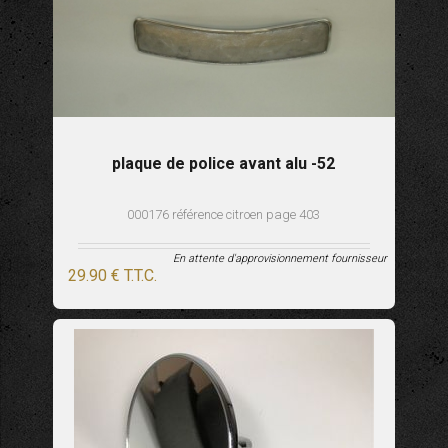
plaque de police avant alu -52
000176 référence citroen page 403
En attente d'approvisionnement fournisseur
29
.90
€
T.T.C.