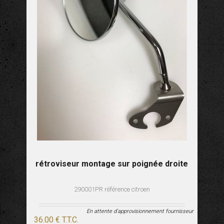
rétroviseur montage sur poignée droite
290001PR référence citroen
En attente d'approvisionnement fournisseur
36
.00
€
T.T.C.