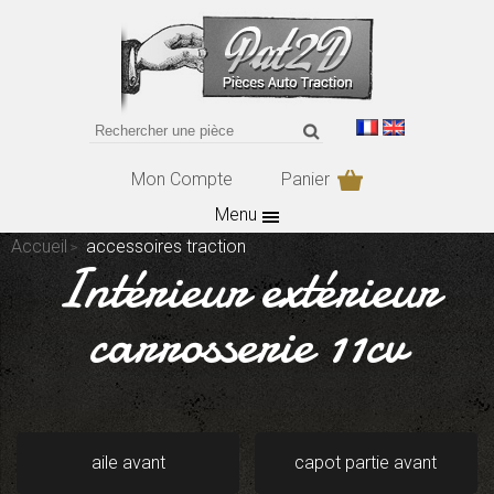
Mon Compte
Panier
Menu
Accueil
accessoires traction
Intérieur extérieur
carrosserie 11cv
aile avant
capot partie avant