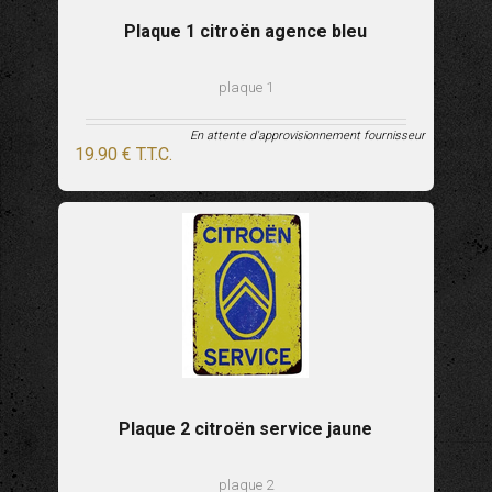
Plaque 1 citroën agence bleu
plaque 1
En attente d'approvisionnement fournisseur
19
.90
€
T.T.C.
Plaque 2 citroën service jaune
plaque 2