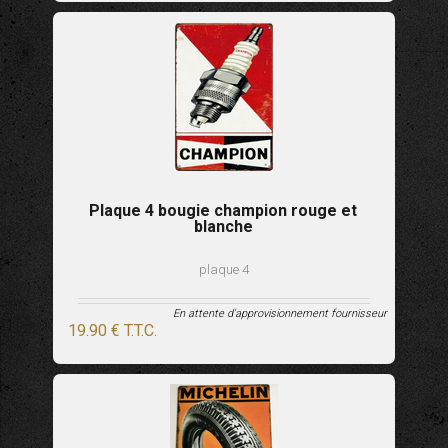
Plaque 4 bougie champion rouge et
blanche
plaque 4
En attente d'approvisionnement fournisseur
19
.90
€
T.T.C.