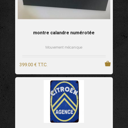
montre calandre numérotée
Mouvement mécanique
399
.00
€
T.T.C.