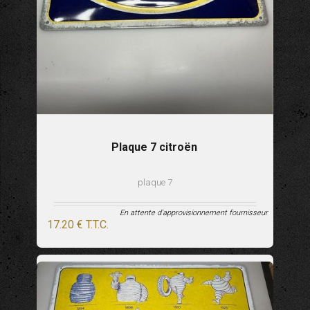
Plaque 7 citroën
plaque 7
En attente d'approvisionnement fournisseur
17
.20
€
T.T.C.