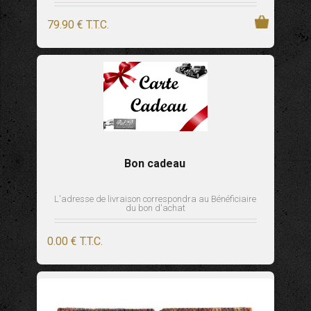
79
.90
€
T.T.C.
Bon cadeau
L'adresse de livraison correspondra au Bénéficiaire
du bon d'achat
0
.00
€
T.T.C.