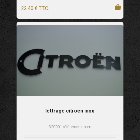
22
.40
€
T.T.C.
lettrage citroen inox
320001 référence citroen