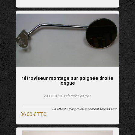
rétroviseur montage sur poignée droite
longue
290001PDL référence citroen
En attente d'approvisionnement fournisseur
36
.00
€
T.T.C.