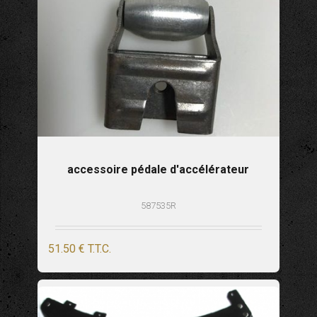
accessoire pédale d'accélérateur
587535R
51
.50
€
T.T.C.