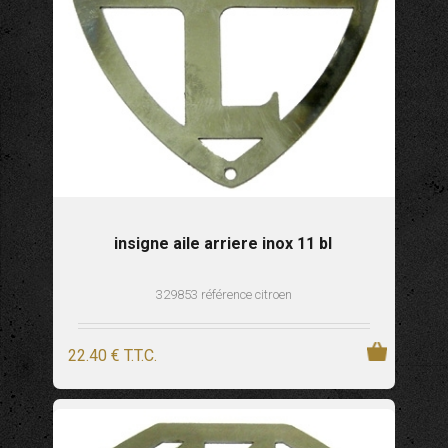
insigne aile arriere inox 11 bl
329853 référence citroen
22
.40
€
T.T.C.