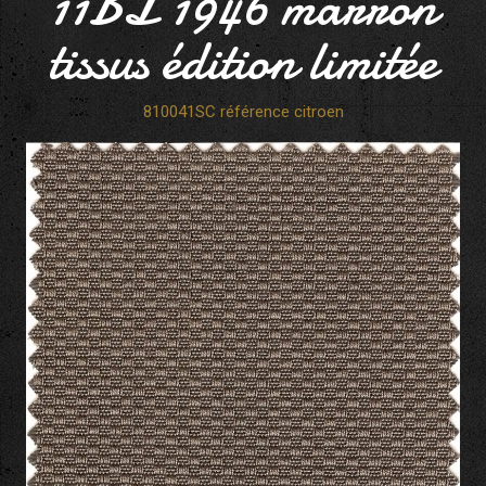
11BL 1946 marron
tissus édition limitée
810041SC référence citroen