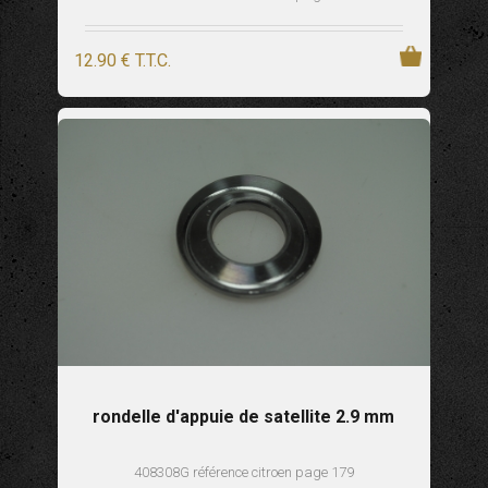
12
.90
€
T.T.C.
rondelle d'appuie de satellite 2.9 mm
408308G référence citroen page 179