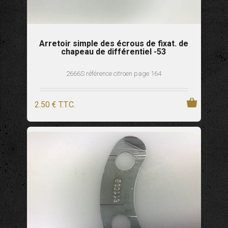
Arretoir simple des écrous de fixat. de
chapeau de différentiel -53
2666S référence citroen page 164
2
.50
€
T.T.C.