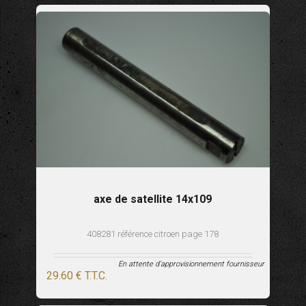
axe de satellite 14x109
408281 référence citroen page 178
En attente d'approvisionnement fournisseur
29
.60
€
T.T.C.