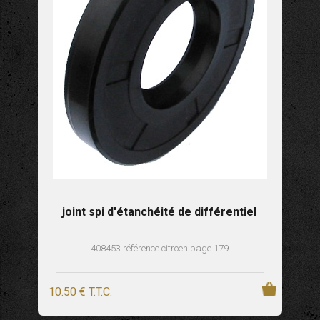
joint spi d'étanchéité de différentiel
408453 référence citroen page 179
10
.50
€
T.T.C.