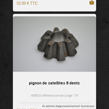
52
.00
€
T.T.C.
pignon de satellites 8 dents
408355 référence citroen page 179
En attente d'approvisionnement fournisseur