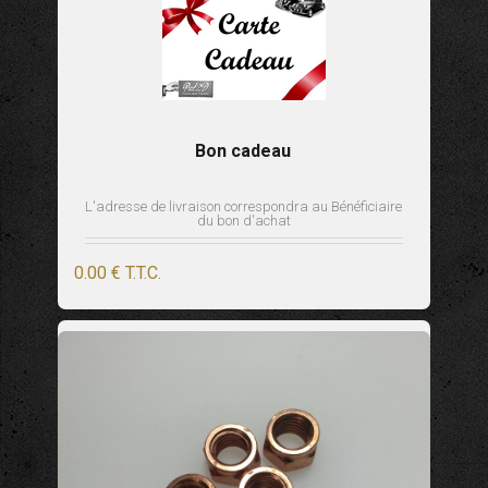
Bon cadeau
L'adresse de livraison correspondra au Bénéficiaire
du bon d'achat
0
.00
€
T.T.C.