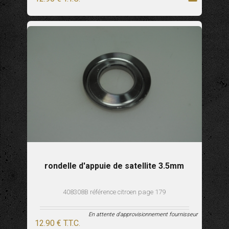
rondelle d'appuie de satellite 3.5mm
408308B référence citroen page 179
En attente d'approvisionnement fournisseur
12
.90
€
T.T.C.