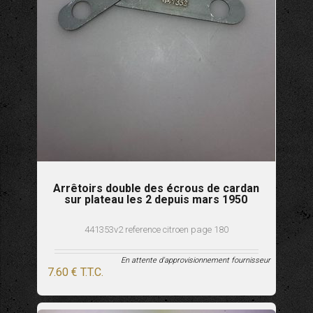
Arrêtoirs double des écrous de cardan
sur plateau les 2 depuis mars 1950
441353v2 reference citroen page 180
En attente d'approvisionnement fournisseur
7
.60
€
T.T.C.