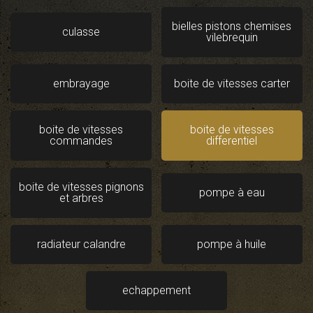
bielles pistons chemises
culasse
vilebrequin
embrayage
boite de vitesses carter
boite de vitesses
boite de vitesses
commandes
differentiel
boite de vitesses pignons
pompe à eau
et arbres
radiateur calandre
pompe à huile
echappement