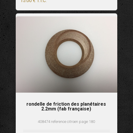
15
.00
€
T.T.C.
rondelle de friction des planétaires
2.2mm (fab française)
408474 reference citroen page 180