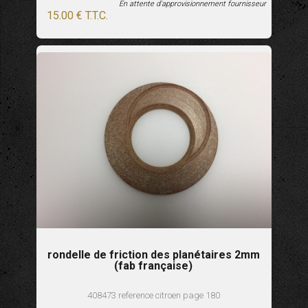
En attente d'approvisionnement fournisseur
15
.00
€
T.T.C.
rondelle de friction des planétaires 2mm
(fab française)
408473 reference citroen page 180