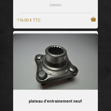
508460V
116
.00
€
T.T.C.
plateau d'entrainement neuf