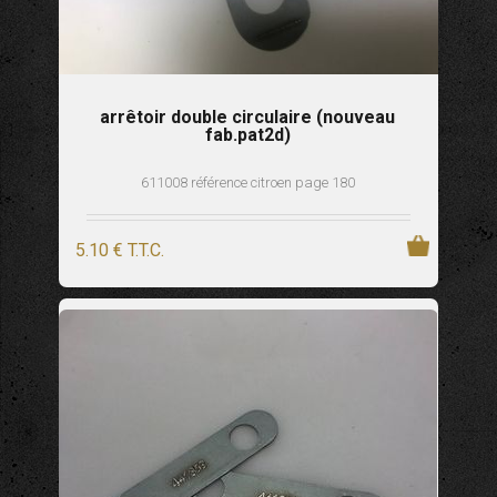
arrêtoir double circulaire (nouveau
fab.pat2d)
611008 référence citroen page 180
5
.10
€
T.T.C.