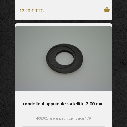
12
.90
€
T.T.C.
rondelle d'appuie de satellite 3.00 mm
408305 référence citroen page 179