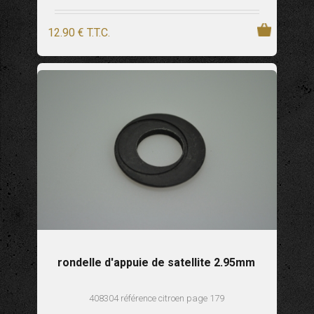
12
.90
€
T.T.C.
rondelle d'appuie de satellite 2.95mm
408304 référence citroen page 179