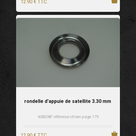
12
.90
€
T.T.C.
rondelle d'appuie de satellite 3.30 mm
408308F référence citroen page 179
12
.90
€
T.T.C.