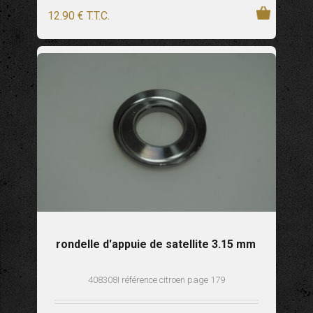
12
.90
€
T.T.C.
rondelle d'appuie de satellite 3.15 mm
408308I référence citroen page 179