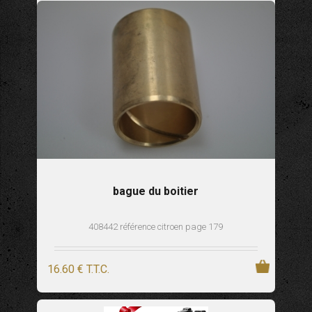
bague du boitier
408442 référence citroen page 179
16
.60
€
T.T.C.