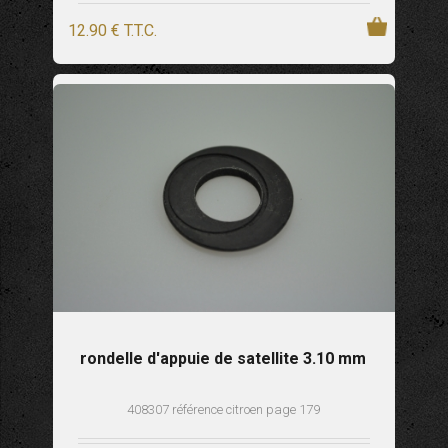
12
.90
€
T.T.C.
rondelle d'appuie de satellite 3.10 mm
408307 référence citroen page 179