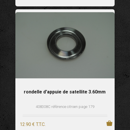
rondelle d'appuie de satellite 3.60mm
408308C référence citroen page 179
12
.90
€
T.T.C.