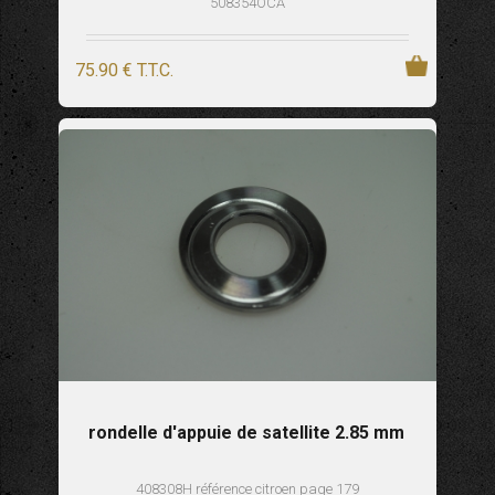
508354OCA
75
.90
€
T.T.C.
rondelle d'appuie de satellite 2.85 mm
408308H référence citroen page 179