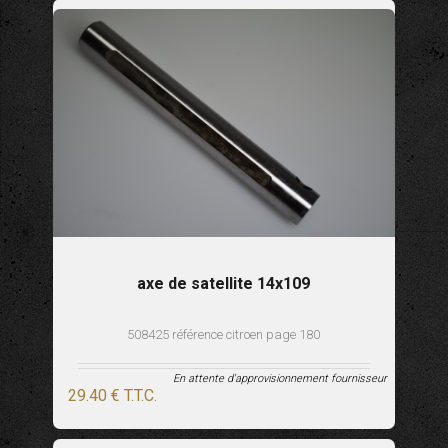
axe de satellite 14x109
508425 référence citroen page 180
En attente d'approvisionnement fournisseur
29
.40
€
T.T.C.