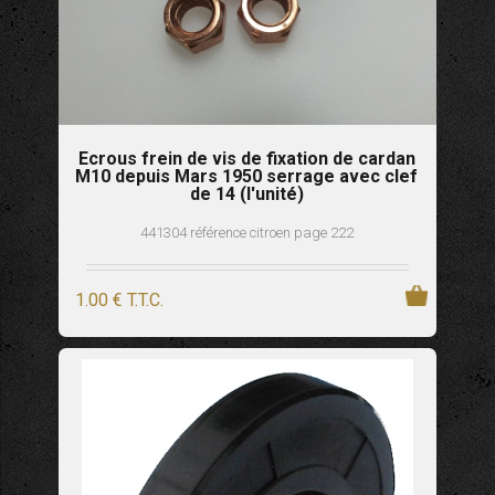
Ecrous frein de vis de fixation de cardan
M10 depuis Mars 1950 serrage avec clef
de 14 (l'unité)
441304 référence citroen page 222
1
.00
€
T.T.C.