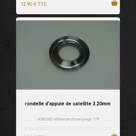
12
.90
€
T.T.C.
rondelle d'appuie de satellite 3.20mm
408308D référence citroen page 179