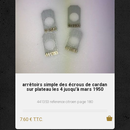
arrêtoirs simple des écrous de cardan
sur plateau les 4 jusqu'à mars 1950
441353 reference citroen page 180
7
.60
€
T.T.C.