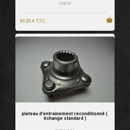
508354
95
.00
€
T.T.C.
plateau d'entrainement reconditionné (
échange standard )