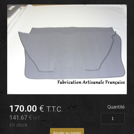
170
.00
€
Quantité
T.T.C.
141
.67
€
H.T.
En stock