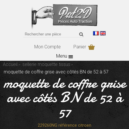
Mon Compte
Panier
Menu
Accueil
sellerie moquette tissus
moquette de coffre grise avec côtés BN de 52 à 57
moquette de coffre grise
avec côtés BN de 52 à
57
229260NG référence citroen