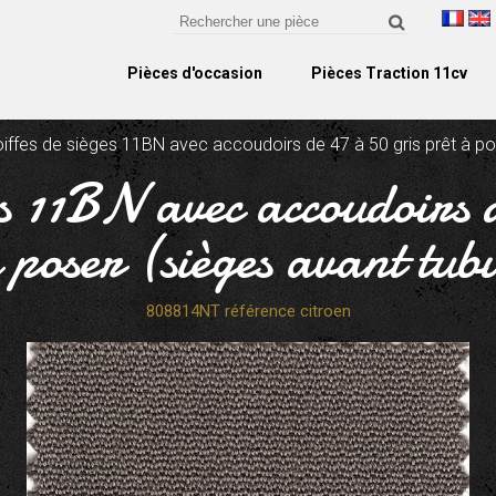
Pièces d'occasion
Pièces Traction 11cv
iffes de sièges 11BN avec accoudoirs de 47 à 50 gris prêt à pos
ges 11BN avec accoudoirs 
 poser (sièges avant tub
808814NT référence citroen