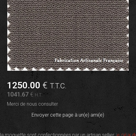
1250
.00
€
T.T.C.
1041
.67
€
H.T.
Merci de nous consulter
Envoyer cette page à un(e) ami(e)
t la moquette sont confectionnées par un artisan sellier,
le délai d