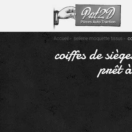
Accueil
sellerie moquette tissus
co
coiffes de siè
prêt à