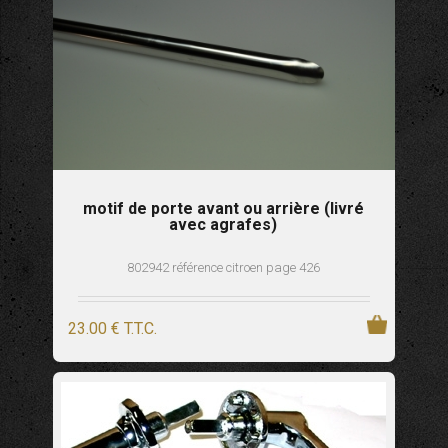
motif de porte avant ou arrière (livré
avec agrafes)
802942 référence citroen page 426
23
.00
€
T.T.C.