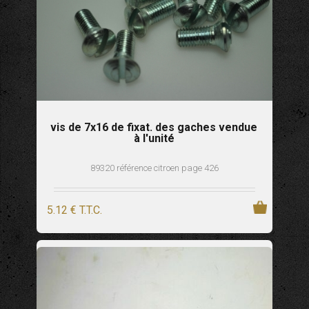
vis de 7x16 de fixat. des gaches vendue
à l'unité
89320 référence citroen page 426
5
.12
€
T.T.C.