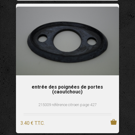
entrée des poignées de portes
(caoutchouc)
215009 référence citroen page 427
3
.40
€
T.T.C.