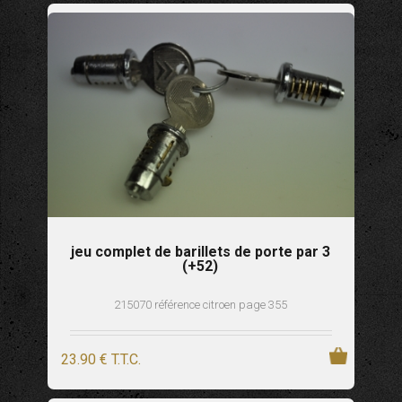
jeu complet de barillets de porte par 3
(+52)
215070 référence citroen page 355
23
.90
€
T.T.C.