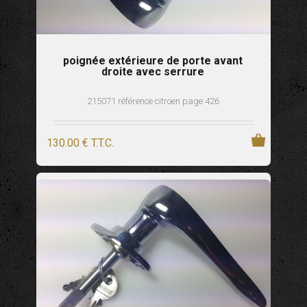
poignée extérieure de porte avant
droite avec serrure
215071 référence citroen page 426
130
.00
€
T.T.C.