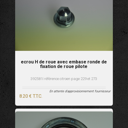
ecrou H de roue avec embase ronde de
fixation de roue pilote
392581I référence citroen page 229 et 273
En attente d'approvisionnement fournisseur
8
.20
€
T.T.C.