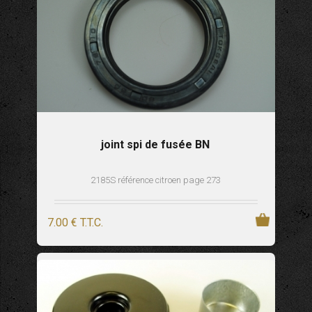
joint spi de fusée BN
2185S référence citroen page 273
7
.00
€
T.T.C.