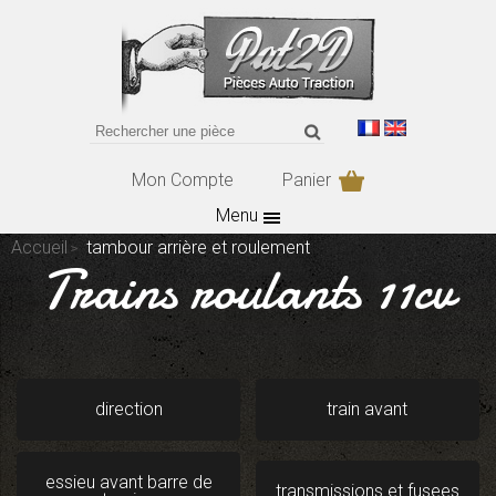
Mon Compte
Panier
Menu
Accueil
tambour arrière et roulement
Trains roulants 11cv
direction
train avant
essieu avant barre de
transmissions et fusees