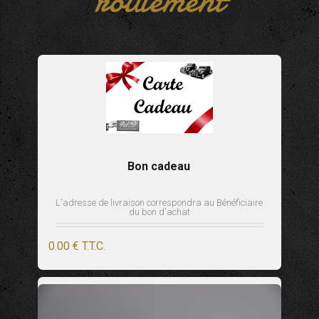
roulement
Bon cadeau
L'adresse de livraison correspondra au Bénéficiaire
du bon d'achat
0
.00
€
T.T.C.