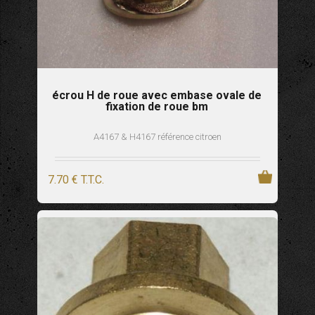
écrou H de roue avec embase ovale de
fixation de roue bm
A4167 & H4167 référence citroen
7
.70
€
T.T.C.