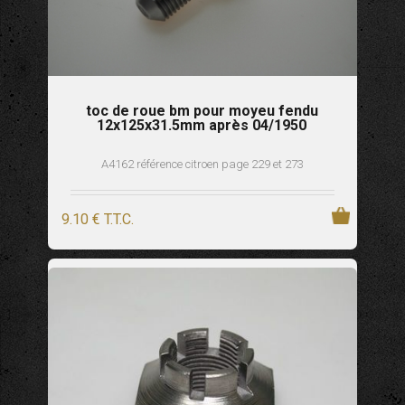
toc de roue bm pour moyeu fendu
12x125x31.5mm après 04/1950
A4162 référence citroen page 229 et 273
9
.10
€
T.T.C.