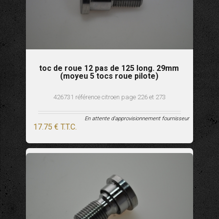
toc de roue 12 pas de 125 long. 29mm
(moyeu 5 tocs roue pilote)
426731 référence citroen page 226 et 273
En attente d'approvisionnement fournisseur
17
.75
€
T.T.C.