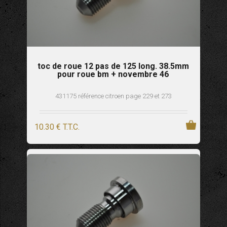
toc de roue 12 pas de 125 long. 38.5mm
pour roue bm + novembre 46
431175 référence citroen page 229 et 273
10
.30
€
T.T.C.