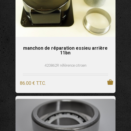
manchon de réparation essieu arrière
11bn
420862R référence citroen
86
.00
€
T.T.C.