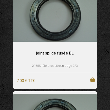
joint spi de fusée BL
2165S référence citroen page 273
7
.00
€
T.T.C.