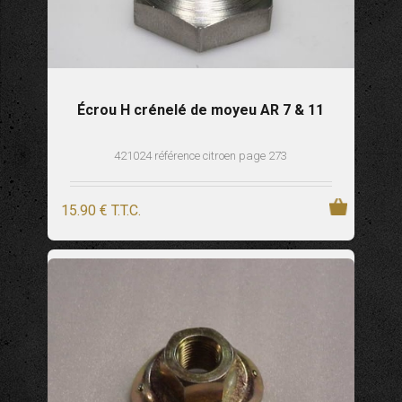
Écrou H crénelé de moyeu AR 7 & 11
421024 référence citroen page 273
15
.90
€
T.T.C.