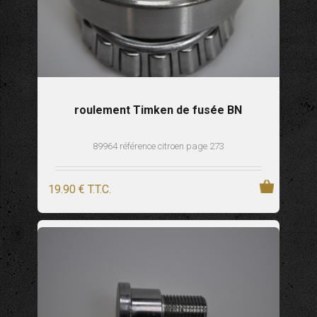
roulement Timken de fusée BN
89964 référence citroen page 273
19
.90
€
T.T.C.