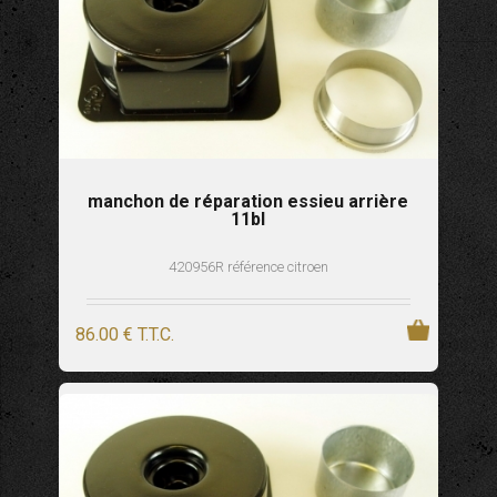
manchon de réparation essieu arrière
11bl
420956R référence citroen
86
.00
€
T.T.C.