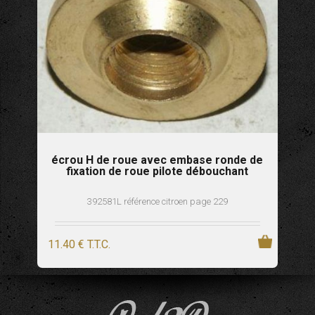
écrou H de roue avec embase ronde de
fixation de roue pilote débouchant
392581L référence citroen page 229
11
.40
€
T.T.C.