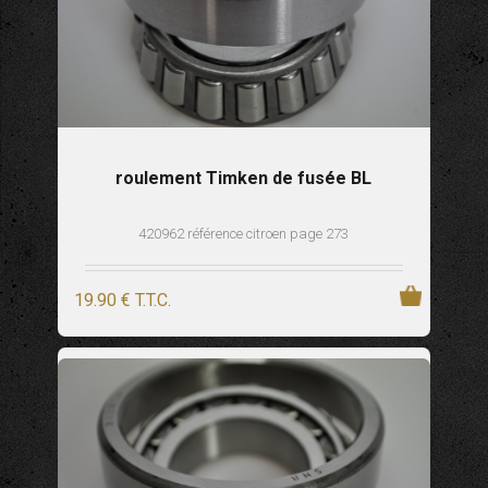
roulement Timken de fusée BL
420962 référence citroen page 273
19
.90
€
T.T.C.