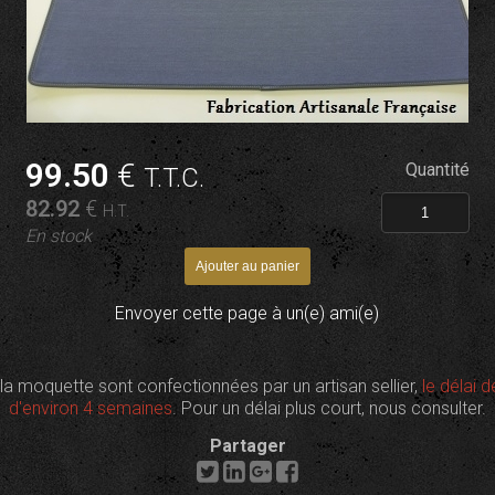
99
.50
€
Quantité
T.T.C.
82
.92
€
H.T.
En stock
Envoyer cette page à un(e) ami(e)
t la moquette sont confectionnées par un artisan sellier,
le délai d
d'environ 4 semaines
. Pour un délai plus court, nous consulter.
Partager