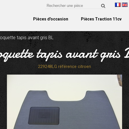
Pièces d'occasion
Pièces Traction 11cv
quette tapis avant gris BL
quette tapis avant gris
229248LG référence citroen