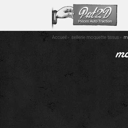
Accueil
sellerie moquette tissus
mo
mo