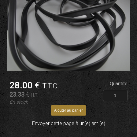
28
.00
€
Quantité
T.T.C.
23
.33
€
H.T.
En stock
Envoyer cette page à un(e) ami(e)