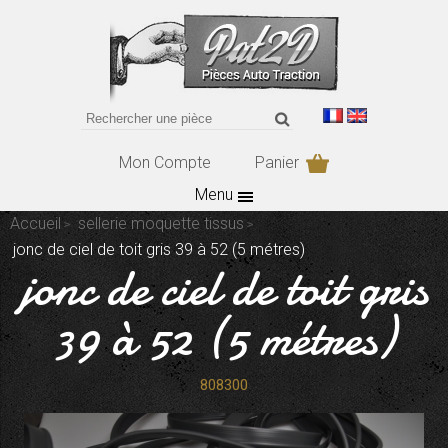
Mon Compte
Panier
Menu
Accueil
sellerie moquette tissus
jonc de ciel de toit gris 39 à 52 (5 métres)
jonc de ciel de toit gris
39 à 52 (5 métres)
808300