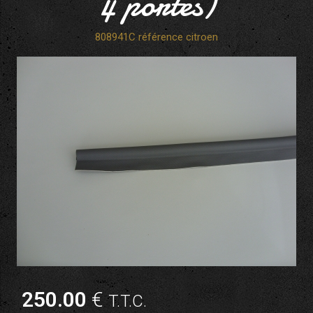
4 portes)
808941C référence citroen
250
.00
€
T.T.C.