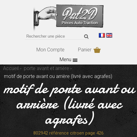
Mon Compte
Panier
Menu
Accueil
porte avant et arrière
motif de porte avant ou arrière (livré avec agrafes)
motif de porte avant ou
arrière (livré avec
agrafes)
802942 référence citroen page 426