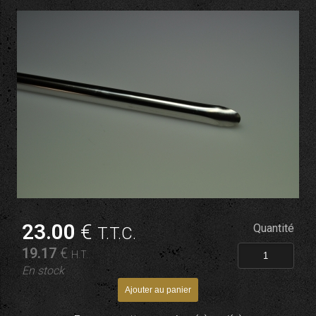
23
.00
€
Quantité
T.T.C.
19
.17
€
H.T.
En stock