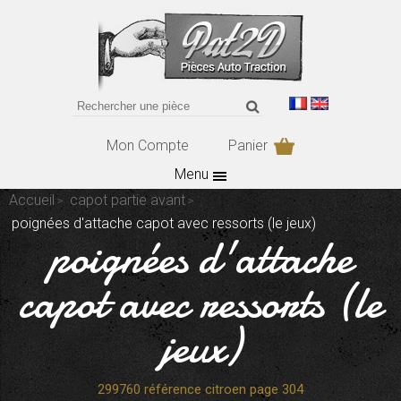
Mon Compte
Panier
Menu
Accueil
capot partie avant
poignées d'attache capot avec ressorts (le jeux)
poignées d'attache
capot avec ressorts (le
jeux)
299760 référence citroen page 304