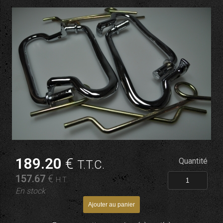
189
.20
€
Quantité
T.T.C.
157
.67
€
H.T.
En stock