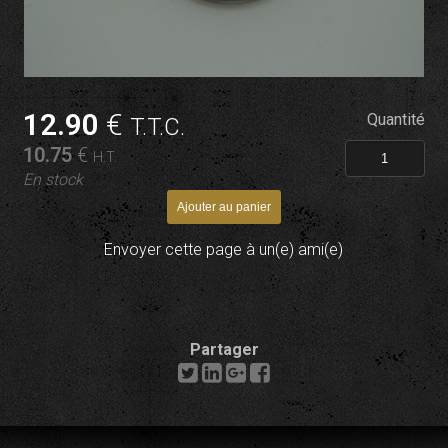
12
.90
€
Quantité
T.T.C.
10
.75
€
H.T.
En stock
Envoyer cette page à un(e) ami(e)
Partager