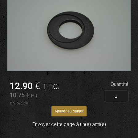
12
.90
€
Quantité
T.T.C.
10
.75
€
H.T.
En stock
Envoyer cette page à un(e) ami(e)