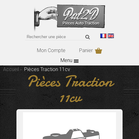
Mon Compte
Panier
Menu
Accueil
Pièces Traction 11cv
Pièces Traction
11cv