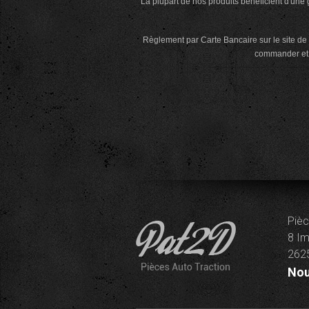
La plupart de nos produits bénéficient d'une g
Règlement par Carte Bancaire sur le site de 
commander et d
Pièc
8 Im
2625
Nou