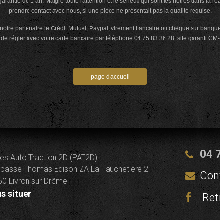
arantie de 1 an. Malgré toute l'attention et le sérieux qui sont les nôtres dans la ré
prendre contact avec nous, si une pièce ne présentait pas la qualité requise.
notre partenaire le Crédit Mutuel, Paypal, virement bancaire ou chèque sur banque f
e régler avec votre carte bancaire par téléphone 04.75.83.36.28 site garanti
CM
-
04 
es Auto Traction 2D (PAT2D)
passe Thomas Edison ZA La Fauchetière 2
Con
0 Livron sur Drôme
s situer
Ret