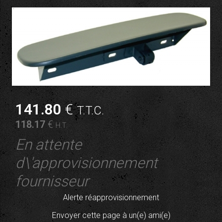
141
.80
€
T.T.C.
118
.17
€
H.T.
En attente
d\'approvisionnement
fournisseur
Alerte réapprovisionnement
Envoyer cette page à un(e) ami(e)