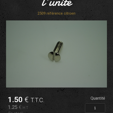
l'unité
2509 référence citroen
1
.50
€
Quantité
T.T.C.
1
.25
€
H.T.