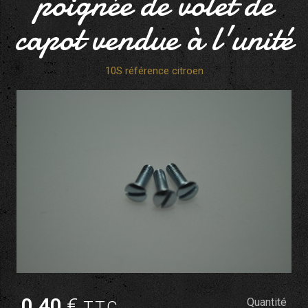
poignée de volet de
capot vendue à l'unité
10S référence citroen
0
.40
€
Quantité
T.T.C.