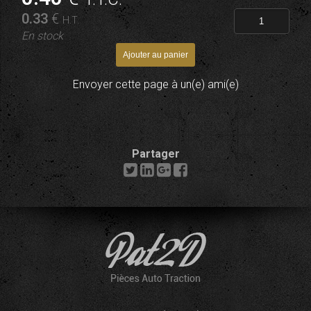
0
.33
€
H.T.
En stock
Envoyer cette page à un(e) ami(e)
Partager