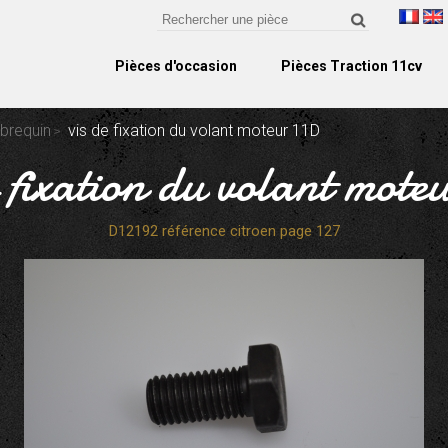
Pièces d'occasion
Pièces Traction 11cv
ebrequin
vis de fixation du volant moteur 11D
e fixation du volant mote
D12192 référence citroen page 127