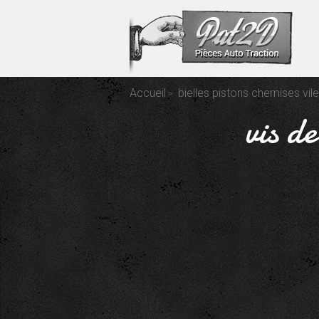
Accueil
bielles pistons chemises vil
vis d