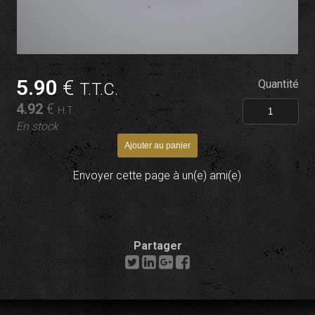
5
.90
€
Quantité
T.T.C.
4
.92
€
H.T.
En stock
Envoyer cette page à un(e) ami(e)
Partager