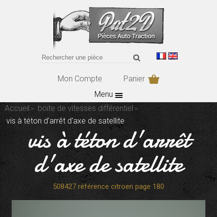
Mon Compte
Panier
Menu
Accueil
boite de vitesses différentiel
vis à téton d'arrêt d'axe de satellite
vis à téton d'arrêt
d'axe de satellite
508427 référence citroen page 180