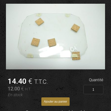
14
.40
€
Quantité
T.T.C.
12
.00
€
H.T.
En stock