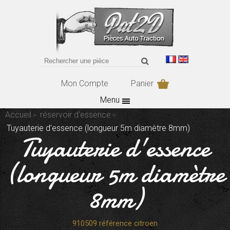
Mon Compte
Panier
Menu
Accueil
réservoir d'essence
Tuyauterie d'essence (longueur 5m diamètre 8mm)
Tuyauterie d'essence
(longueur 5m diamètre
8mm)
910509 référence citroen