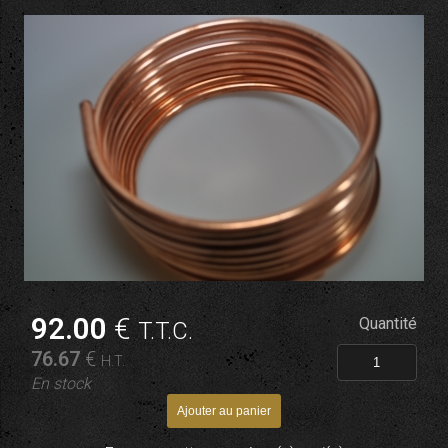
92
.00
€
Quantité
T.T.C.
76
.67
€
H.T.
En stock