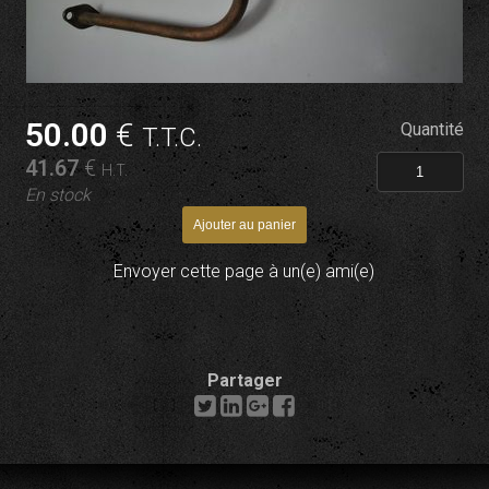
50
.00
€
Quantité
T.T.C.
41
.67
€
H.T.
En stock
Envoyer cette page à un(e) ami(e)
Partager