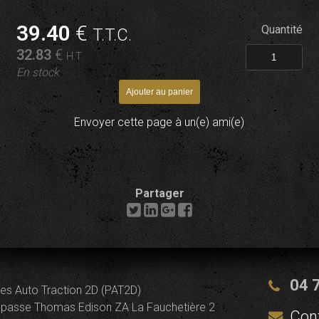
39
.40
€
Quantité
T.T.C.
32
.83
€
H.T.
En stock
Envoyer cette page à un(e) ami(e)
Partager
04 
es Auto Traction 2D (PAT2D)
passe Thomas Edison ZA La Fauchetière 2
Con