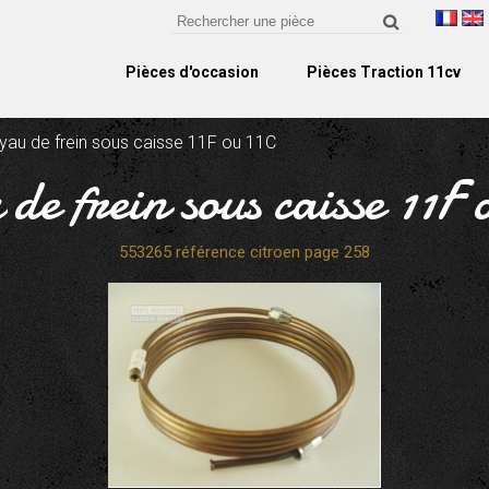
Pièces d'occasion
Pièces Traction 11cv
uyau de frein sous caisse 11F ou 11C
 de frein sous caisse 11F 
553265 référence citroen page 258