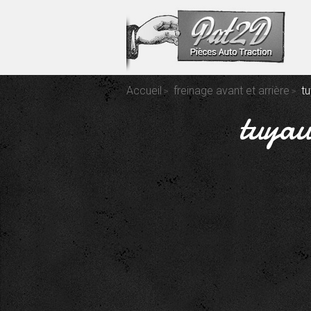
Accueil
freinage avant et arrière
t
tuyau