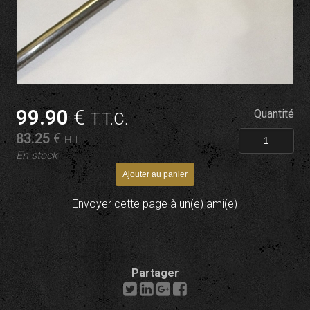
99
.90
€
Quantité
T.T.C.
83
.25
€
H.T.
En stock
Envoyer cette page à un(e) ami(e)
Partager