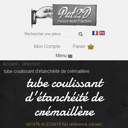
Mon Compte
Panier
Menu
Accueil
direction
tube coulissant d'étanchéité de crémaillère
tube coulissant
d'étanchéité de
crémaillère
601976 et ZC601976U référence citroen