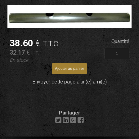
38
.60
€
Quantité
T.T.C.
32
.17
€
H.T.
En stock
Envoyer cette page à un(e) ami(e)
Partager