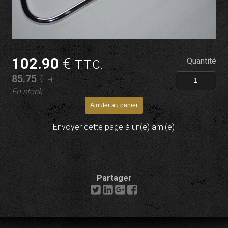
102
.90
€
Quantité
T.T.C.
85
.75
€
H.T.
En stock
Envoyer cette page à un(e) ami(e)
Partager