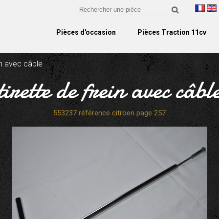
Pièces d'occasion
Pièces Traction 11cv
ein avec câble
tirette de frein avec câbl
553237 référence citroen page 257