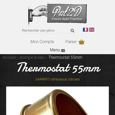
Mon Compte
Panier
Menu
Accueil
pompe à eau
Thermostat 55mm
Thermostat 55mm
5444997 référence citroen