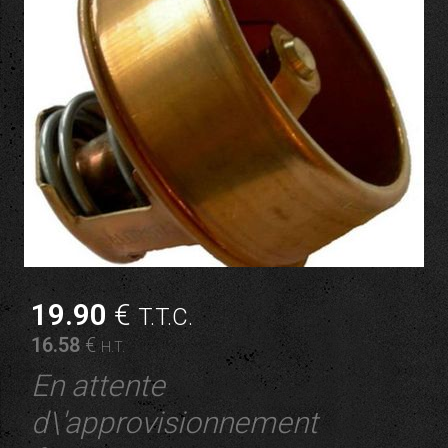
19
.90
€
T.T.C.
16
.58
€
H.T.
En attente
d\'approvisionnement