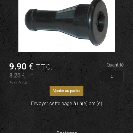
9
.90
€
Quantité
T.T.C.
8
.25
€
H.T.
En stock
Envoyer cette page à un(e) ami(e)