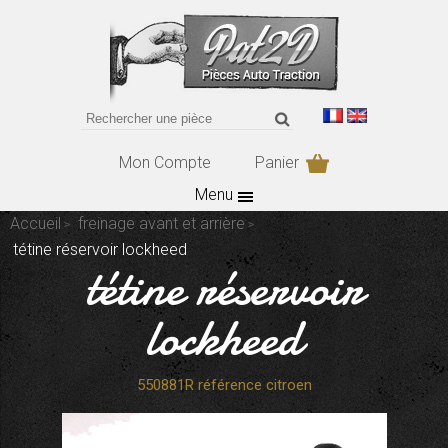
Mon Compte
Panier
Menu
Accueil
freinage avant et arrière
tétine réservoir lockheed
tétine réservoir
lockheed
550881R référence citroen