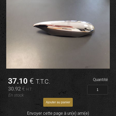
37
.10
€
Quantité
T.T.C.
30
.92
€
H.T.
En stock
Envoyer cette page à un(e) ami(e)