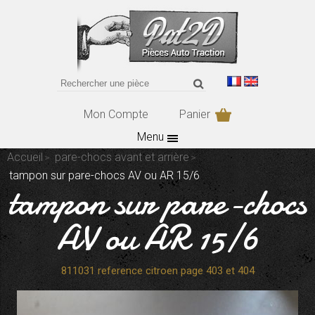
Mon Compte
Panier
Menu
Accueil
pare-chocs avant et arrière
tampon sur pare-chocs AV ou AR 15/6
tampon sur pare-chocs
AV ou AR 15/6
811031 reference citroen page 403 et 404