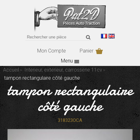
Mon Compte
Panier
Menu
Accueil
Interieur, exterieur, carrosserie 11cv
tampon rectangulaire côté gauche
tampon rectangulaire
côté gauche
318323OCA