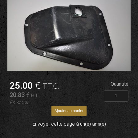
25
.00
€
Quantité
T.T.C.
20
.83
€
H.T.
En stock
Envoyer cette page à un(e) ami(e)