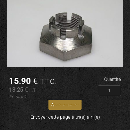
15
.90
€
Quantité
T.T.C.
13
.25
€
H.T.
En stock
Envoyer cette page à un(e) ami(e)