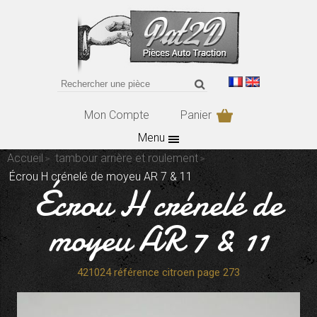
Mon Compte
Panier
Menu
Accueil
tambour arrière et roulement
Écrou H crénelé de moyeu AR 7 & 11
Écrou H crénelé de
moyeu AR 7 & 11
421024 référence citroen page 273