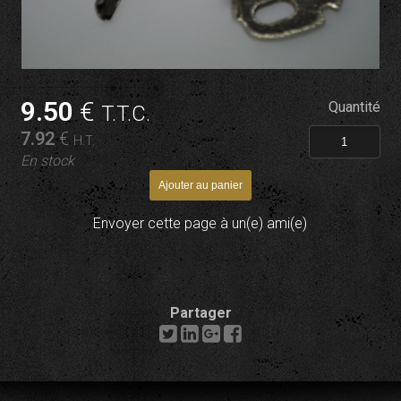
9
.50
€
Quantité
T.T.C.
7
.92
€
H.T.
En stock
Envoyer cette page à un(e) ami(e)
Partager