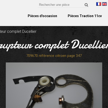
Pièces d'occasion
Pièces Traction 11cv
teur complet Ducellier
rupteur complet Ducellie
709670 référence citroen page 347