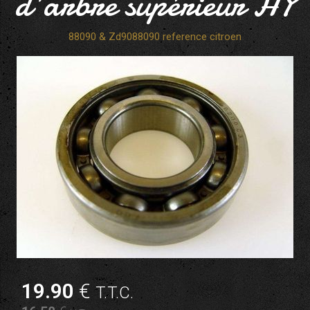
d'arbre supérieur HY
88090 & Zd9088090 reference citroen
19
.90
€
T.T.C.