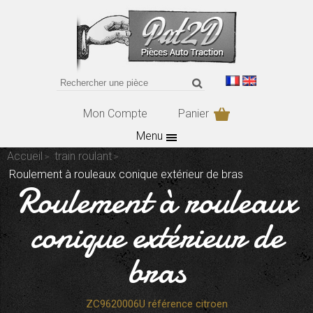
Mon Compte
Panier
Menu
Accueil
train roulant
Roulement à rouleaux conique extérieur de bras
Roulement à rouleaux
conique extérieur de
bras
ZC9620006U référence citroen