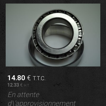
14
.80
€
T.T.C.
12
.33
€
H.T.
En attente
d\'approvisionnement