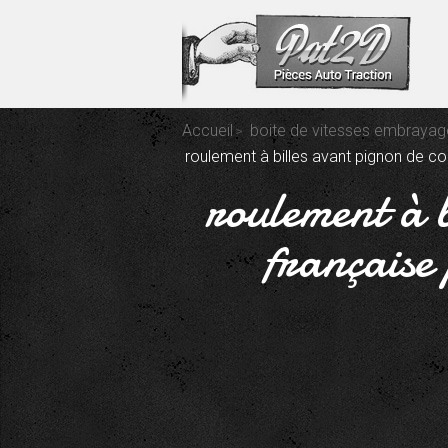
Accueil
boite de vitesses embrayag
roulement à billes avant pignon de c
roulement à 
française