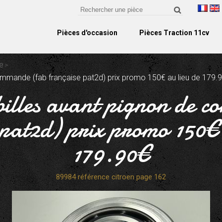
Pièces d'occasion
Pièces Traction 11cv
e
ommande (fab française pat2d) prix promo 150€ au lieu de 179.
billes avant pignon de 
 pat2d) prix promo 150€ 
179.90€
89984 référence citroen page 162