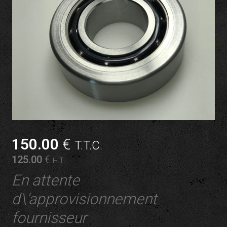
150
.00
€
T.T.C.
125
.00
€
H.T.
En attente
d\'approvisionnement
fournisseur