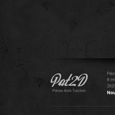
Pièc
8 Im
2625
Nou