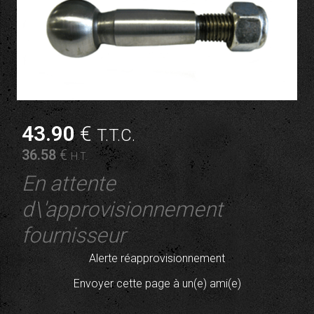
43
.90
€
T.T.C.
36
.58
€
H.T.
En attente
d\'approvisionnement
fournisseur
Alerte réapprovisionnement
Envoyer cette page à un(e) ami(e)