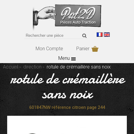
Mon Compte
Panier
Menu
Accueil
direction
rotule de crémaillère sans noix
rotule de crémaillère
sans noix
601847NW référence citroen page 244