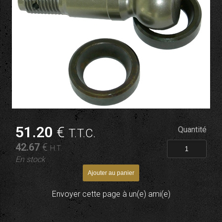
51
.20
€
Quantité
T.T.C.
42
.67
€
H.T.
En stock
Envoyer cette page à un(e) ami(e)