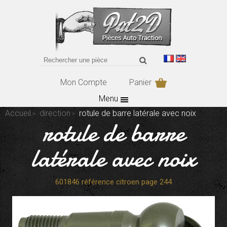
Mon Compte
Panier
Menu
Accueil
direction
rotule de barre latérale avec noix
rotule de barre
latérale avec noix
601846 référence citroen page 244