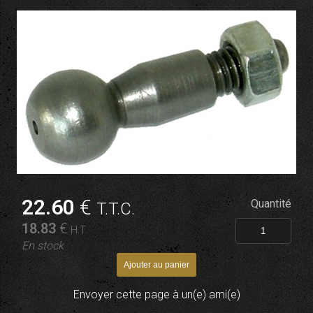
22
.60
€
Quantité
T.T.C.
18
.83
€
H.T.
En stock
Envoyer cette page à un(e) ami(e)