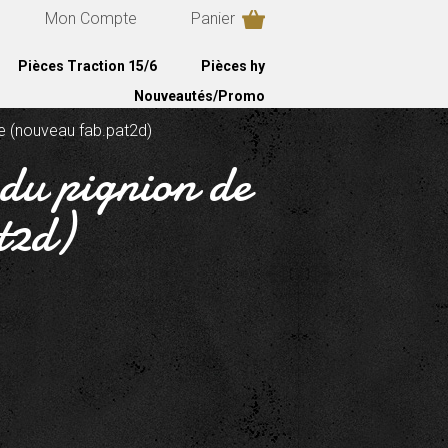
Mon Compte
Panier
Pièces Traction 15/6
Pièces hy
Nouveautés/Promo
e (nouveau fab.pat2d)
du pignion de
t2d)