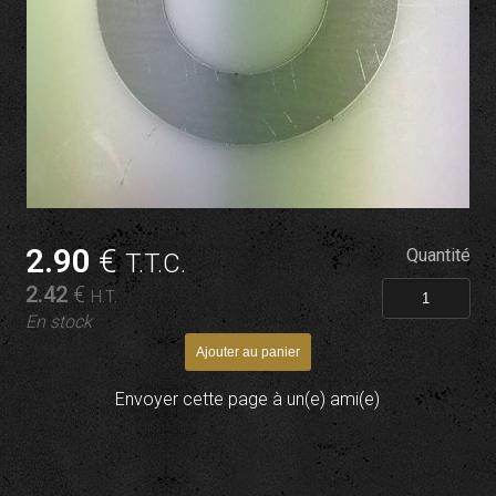
2
.90
€
Quantité
T.T.C.
2
.42
€
H.T.
En stock
Envoyer cette page à un(e) ami(e)