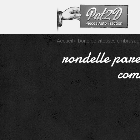
Accueil
boite de vitesses embrayag
rondelle par
com