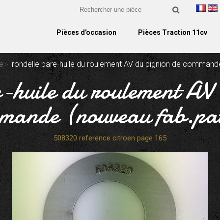
Pièces d'occasion
Pièces Traction 11cv
e
rondelle pare-huile du roulement AV du pignion de command
e-huile du roulement AV 
mande (nouveau fab.pa
508320 reference citroen page 165