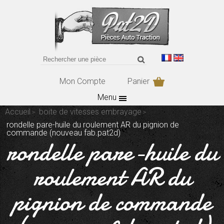
Mon Compte
Panier
Menu
Accueil
boite de vitesses embrayage
rondelle pare-huile du roulement AR du pignion de
commande (nouveau fab.pat2d)
rondelle pare-huile du
roulement AR du
pignion de commande