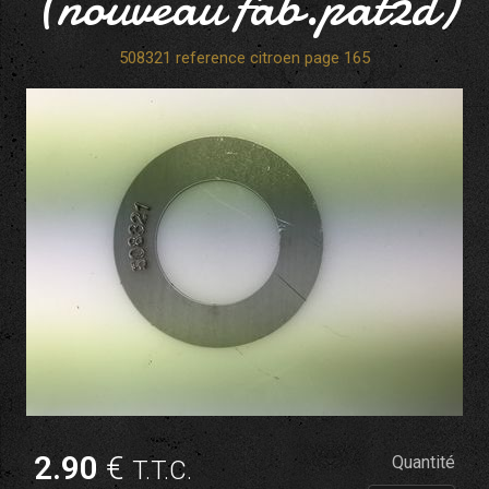
(nouveau fab.pat2d)
508321 reference citroen page 165
2
.90
€
Quantité
T.T.C.