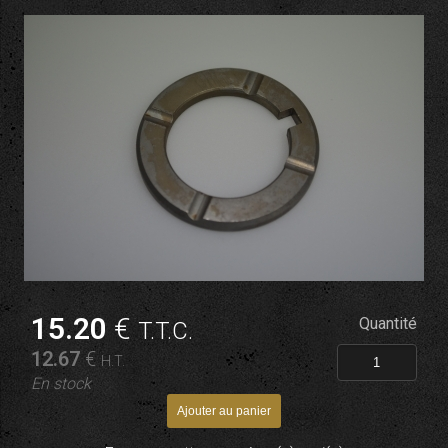
15
.20
€
Quantité
T.T.C.
12
.67
€
H.T.
En stock