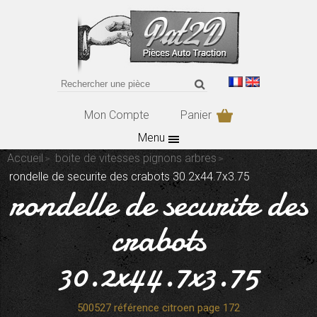
Mon Compte
Panier
Menu
Accueil
boite de vitesses pignons arbres
rondelle de securite des crabots 30.2x44.7x3.75
rondelle de securite des
crabots
30.2x44.7x3.75
500527 référence citroen page 172