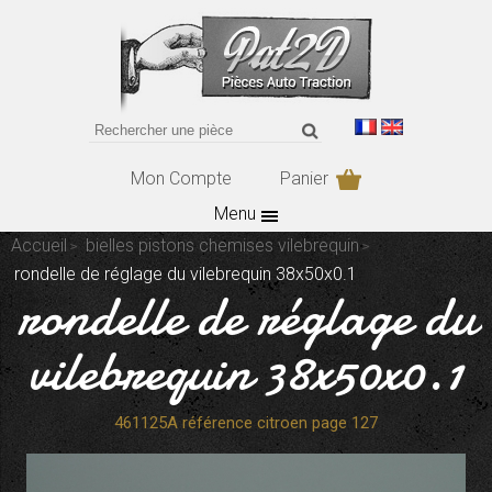
Mon Compte
Panier
Menu
Accueil
bielles pistons chemises vilebrequin
rondelle de réglage du vilebrequin 38x50x0.1
rondelle de réglage du
vilebrequin 38x50x0.1
461125A référence citroen page 127