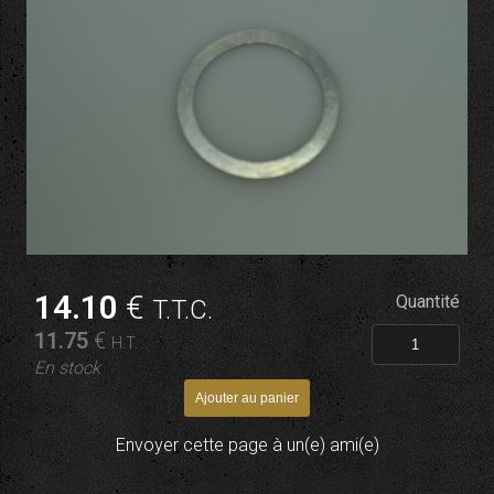
14
.10
€
Quantité
T.T.C.
11
.75
€
H.T.
En stock
Envoyer cette page à un(e) ami(e)