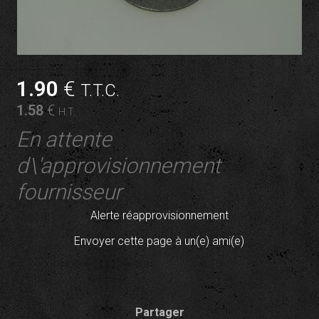
1
.90
€
T.T.C.
1
.58
€
H.T.
En attente
d\'approvisionnement
fournisseur
Alerte réapprovisionnement
Envoyer cette page à un(e) ami(e)
Partager